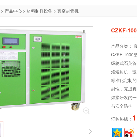
>
产品中心
>
材料制样设备
>
真空封管机
CZKF-
产品分类： 
CZKF-10
级轮式石英管
焰熔封机、玻
标准化定制的
封性，完成真
焊接研发的一
与安全防护
1
订购热线：