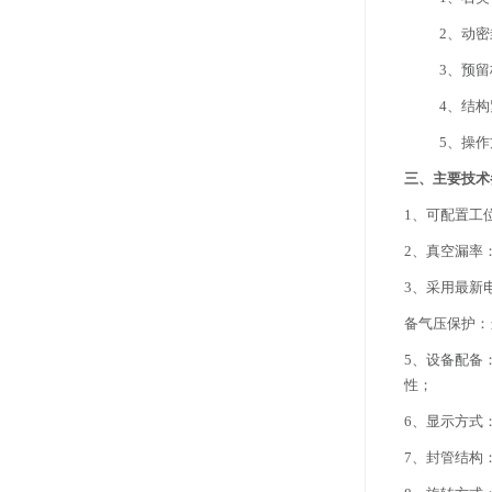
2、动
3、预
4、结
5、操
三、主要技术
1、可配置工
2、真空漏率：2x
3、采用最新电
备气压保护：
5、设备配备
性；
6、显示方式
7、封管结构