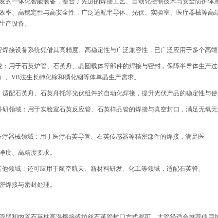
发的一体化智能装备，整合了先进的焊接工艺、自动化控制技术与安全防护体
效率、高稳定性与高安全性，广泛适配半导体、光伏、实验室、医疗器械等高
生产设备。
管焊接设备系统凭借其高精度、高稳定性与广泛兼容性，已广泛应用于多个高
业：用于石英炉管、石英舟、晶圆载体等部件的焊接与密封，保障半导体生产
F）、VB法生长砷化镓和磷化铟等体单晶生产需求。
：适配石英舟、石英舟托等光伏组件的自动化焊接，提升光伏产品的稳定性与
科研领域：用于实验室石英反应管、石英样品管的焊接与真空封口，满足无氧
 医疗器械领域：用于医疗石英导管、石英传感器等精密部件的焊接，满足医
净度、高精度要求。
 其他领域：还可应用于航空航天、新材料研发、化工等领域，适配石英管、
密焊接与密封处理。
英管壁和内置石英柱高温熔接或拉丝石英管封口方式都可，大管径适合推荐使用