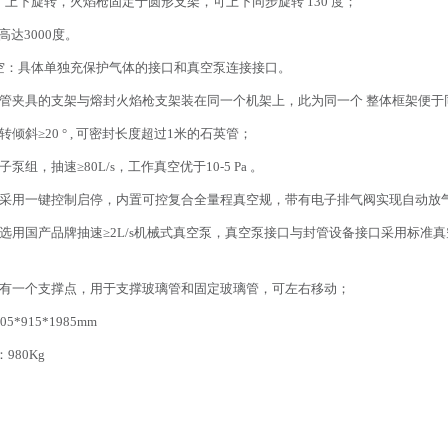
：上下旋转，火焰枪固定于圆形支架，可上下同步旋转 130 度；
达3000度。
空：具体单独充保护气体的接口和真空泵连接接口。
璃管夹具的支架与熔封火焰枪支架装在同一个机架上，此为同一个 整体框架便于
转倾斜≥20 ° , 可密封长度超过1米的石英管；
泵组，抽速≥80L/s，工作真空优于10-5 Pa 。
组采用一键控制启停，内置可控复合全量程真空规，带有电子排气阀实现自动放
侧选用国产品牌抽速≥2L/s机械式真空泵，真空泵接口与封管设备接口采用标
设有一个支撑点，用于支撑玻璃管和固定玻璃管，可左右移动；
5*915*1985mm
：980Kg