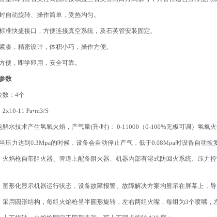
密封自动旋转、操作简单，受热均匀。
留标准快捷接口，方便连接真空系统，及石英管安装固定。
构紧凑，精密设计，体积小巧，操作方便。
作方便，即学即用，安全可靠。
参数
位数：4个
10-11 Pa•m3/S
解水技术产生氢氧火焰，产气量(升/时)： 0-11000（0-100%无极可调）氢氧火焰最
当压力达到0.3Mpa的时候，设备会自动停止产气，低于0.08Mpa时设备自动恢
：火焰枪自带阻火器、管道上配备阻火器、机器内部有湿式防回火系统、压力
：图形化显示机器运行状态，设备故障报警、故障解决方案均显示在屏幕上，
：采用圆形结构，每组火焰枪呈半圆形旋转，左右两组火嘴，每组为3个喷嘴，左