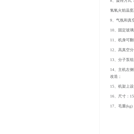
8、旋转方式
氢氧火焰温度高
9、气氛和真
10、固定玻
11、机身可翻
12、高真空分子
13、分子泵
14、主机左
改造；
15、机架上
16、尺寸：150
17、毛重(kg)