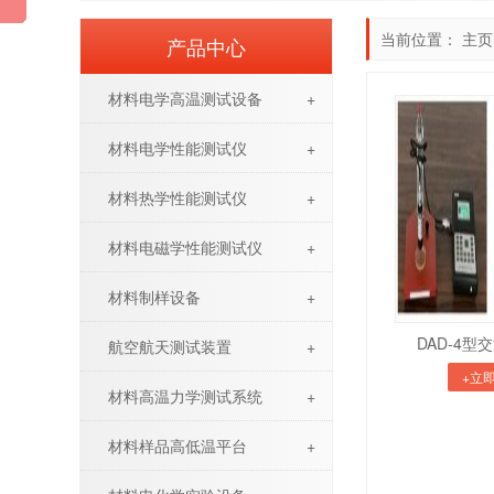
当前位置：
主页
产品中心
材料电学高温测试设备
+
材料电学性能测试仪
+
材料热学性能测试仪
+
材料电磁学性能测试仪
+
材料制样设备
+
DAD-4
航空航天测试装置
+
+立
材料高温力学测试系统
+
材料样品高低温平台
+