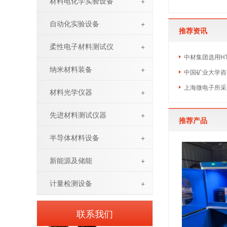
材料电化学实验设备
+
自动化实验设备
+
推荐资讯
柔性电子材料测试仪
+
中材集团选用HT
纳米材料装备
+
中国矿业大学咨询
上海微电子所采购ZJ-4型
材料光学仪器
+
先进材料测试仪器
+
推荐产品
半导体材料设备
+
新能源及储能
+
计量检测设备
+
联系我们